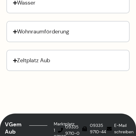
Wasser
Wohnraumförderung
Zeltplatz Aub
VGem
Marktplatz
09335
E-Mail
09335
1
Aub
9710-44
schreiben
9710-0