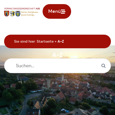
Menü
Zur Startseite
Sie sind hier:
Startseite
»
A-Z
A-Z