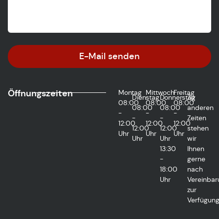
E-Mail senden
Öffnungszeiten
Montag
Mittwoch
Freitag
Dienstag
Donnerstag
Zu
08:00
08:00
08:00
08:00
08:00
anderen
-
-
-
-
-
Zeiten
12:00
12:00
12:00
12:00
12:00
stehen
Uhr
Uhr
Uhr
Uhr
Uhr
wir
13:30
Ihnen
-
gerne
18:00
nach
Uhr
Vereinbar
zur
Verfügung